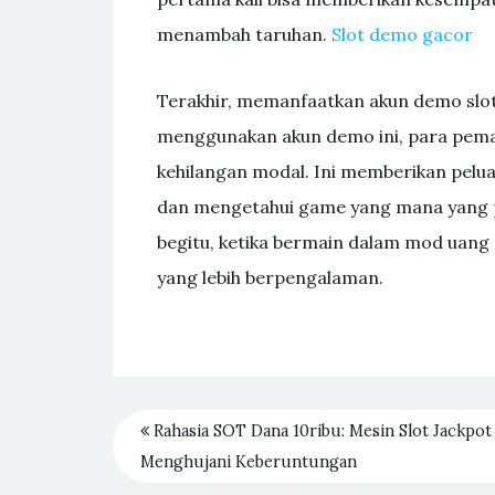
menambah taruhan.
Slot demo gacor
Terakhir, memanfaatkan akun demo slot
menggunakan akun demo ini, para pemain
kehilangan modal. Ini memberikan pel
dan mengetahui game yang mana yang pa
begitu, ketika bermain dalam mod uang 
yang lebih berpengalaman.
Rahasia SOT Dana 10ribu: Mesin Slot Jackpot
Menghujani Keberuntungan