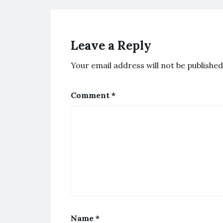
Leave a Reply
Your email address will not be published
Comment
*
Name
*