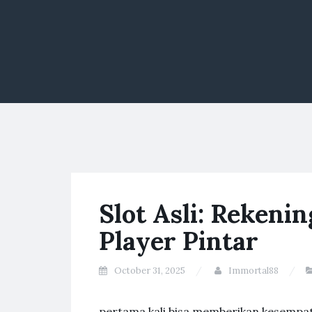
Slot Asli: Rekeni
Player Pintar
October 31, 2025
Immortal88
pertama kali bisa memberikan kesemp