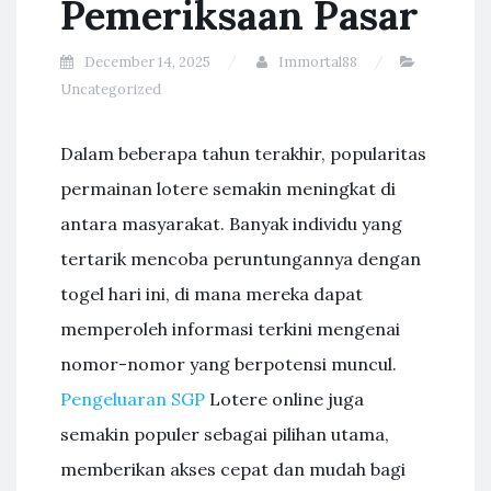
Pemeriksaan Pasar
December 14, 2025
Immortal88
Uncategorized
Dalam beberapa tahun terakhir, popularitas
permainan lotere semakin meningkat di
antara masyarakat. Banyak individu yang
tertarik mencoba peruntungannya dengan
togel hari ini, di mana mereka dapat
memperoleh informasi terkini mengenai
nomor-nomor yang berpotensi muncul.
Pengeluaran SGP
Lotere online juga
semakin populer sebagai pilihan utama,
memberikan akses cepat dan mudah bagi