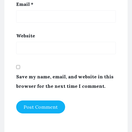
Email
*
Website
Save my name, email, and website in this
browser for the next time I comment.