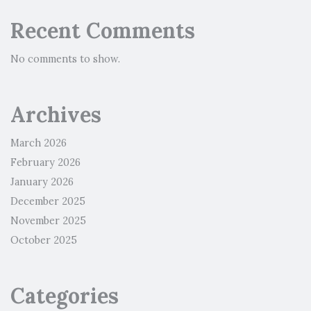
Recent Comments
No comments to show.
Archives
March 2026
February 2026
January 2026
December 2025
November 2025
October 2025
Categories