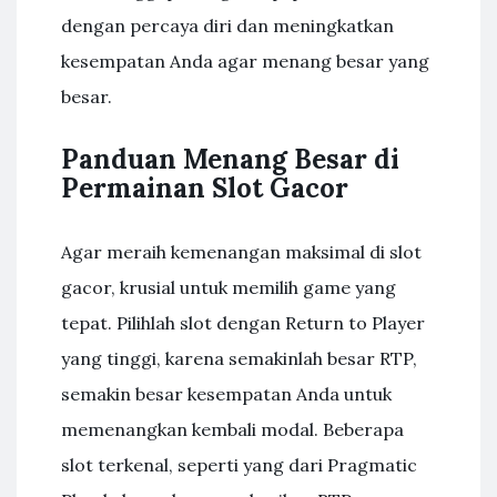
dengan percaya diri dan meningkatkan
kesempatan Anda agar menang besar yang
besar.
Panduan Menang Besar di
Permainan Slot Gacor
Agar meraih kemenangan maksimal di slot
gacor, krusial untuk memilih game yang
tepat. Pilihlah slot dengan Return to Player
yang tinggi, karena semakinlah besar RTP,
semakin besar kesempatan Anda untuk
memenangkan kembali modal. Beberapa
slot terkenal, seperti yang dari Pragmatic