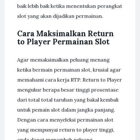
baik lebih baik ketika menentukan perangkat
slot yang akan dijadikan permainan.
Cara Maksimalkan Return
to Player Permainan Slot
Agar memaksimalkan peluang menang
ketika bermain permainan slot, krusial agar
memahami cara kerja RTP. Return to Player
mengukur berapa besar tinggi prosentase
dari total total taruhan yang bakal kembali
untuk pemain slot dalam jangka panjang.
Dengan cara menyeleksi permainan slot
yang mempunyai return to player tinggi,
anda dapat menambah peluang