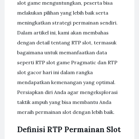
slot game menguntungkan, peserta bisa
melakukan pilihan yang lebih baik serta
meningkatkan strategi permainan sendiri.
Dalam artikel ini, kami akan membahas
dengan detail tentang RTP slot, termasuk
bagaimana untuk memanfaatkan data
seperti RTP slot game Pragmatic dan RTP
slot gacor hari ini dalam rangka
mendapatkan kemenangan yang optimal.
Persiapkan diri Anda agar mengeksplorasi
taktik ampuh yang bisa membantu Anda
meraih permainan slot dengan lebih baik.
Definisi RTP Permainan Slot