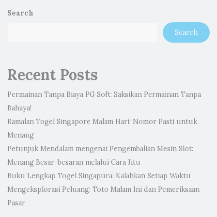
Search
Search
Recent Posts
Permainan Tanpa Biaya PG Soft: Saksikan Permainan Tanpa
Bahaya!
Ramalan Togel Singapore Malam Hari: Nomor Pasti untuk
Menang
Petunjuk Mendalam mengenai Pengembalian Mesin Slot:
Menang Besar-besaran melalui Cara Jitu
Buku Lengkap Togel Singapura: Kalahkan Setiap Waktu
Mengeksplorasi Peluang: Toto Malam Ini dan Pemeriksaan
Pasar