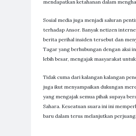
mendapatkan ketahanan dalam menghad
Sosial media juga menjadi saluran pe
terhadap Ansor. Banyak netizen inter
berita perihal insiden tersebut dan m
Tagar yang berhubungan dengan aksi ini
lebih besar, mengajak masyarakat untuk
Tidak cuma dari kalangan kalangan pend
juga ikut menyampaikan dukungan mere
yang mengajak semua pihak supaya bersa
Sahara. Keseatuan suara ini ini mempe
baru dalam terus melanjutkan perjuang