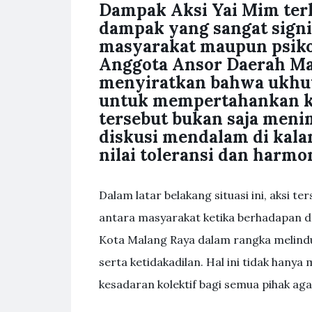
Dampak Aksi Yai Mim ter
dampak yang sangat signif
masyarakat maupun psikol
Anggota Ansor Daerah Ma
menyiratkan bahwa ukhuw
untuk mempertahankan kea
tersebut bukan saja meni
diskusi mendalam di kalan
nilai toleransi dan harmon
Dalam latar belakang situasi ini, aksi
antara masyarakat ketika berhadapan d
Kota Malang Raya dalam rangka melindu
serta ketidakadilan. Hal ini tidak hany
kesadaran kolektif bagi semua pihak ag