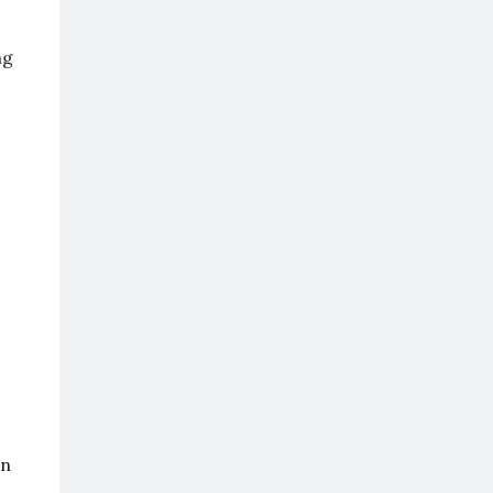
ng
an