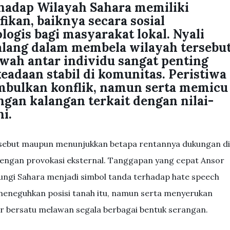
hadap Wilayah Sahara memiliki
ikan, baiknya secara sosial
ogis bagi masyarakat lokal. Nyali
lang dalam membela wilayah tersebu
ah antar individu sangat penting
daan stabil di komunitas. Peristiwa
mbulkan konflik, namun serta memicu
gan kalangan terkait dengan nilai-
i.
 tersebut maupun menunjukkan betapa rentannya dukungan di
engan provokasi eksternal. Tanggapan yang cepat Ansor
ngi Sahara menjadi simbol tanda terhadap hate speech
a meneguhkan posisi tanah itu, namun serta menyerukan
ar bersatu melawan segala berbagai bentuk serangan.