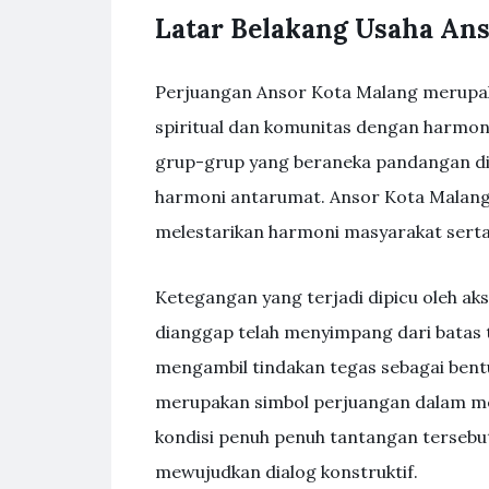
Latar Belakang Usaha An
Perjuangan Ansor Kota Malang merupaka
spiritual dan komunitas dengan harmonis
grup-grup yang beraneka pandangan di
harmoni antarumat. Ansor Kota Malang e
melestarikan harmoni masyarakat serta 
Ketegangan yang terjadi dipicu oleh aksi
dianggap telah menyimpang dari batas 
mengambil tindakan tegas sebagai bent
merupakan simbol perjuangan dalam mem
kondisi penuh penuh tantangan terseb
mewujudkan dialog konstruktif.