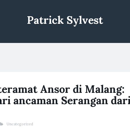
Patrick Sylvest
teramat Ansor di Malang:
ri ancaman Serangan dar
Uncategorized