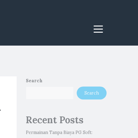
Menu
Search
Search
i
Recent Posts
Permainan Tanpa Biaya PG Soft: