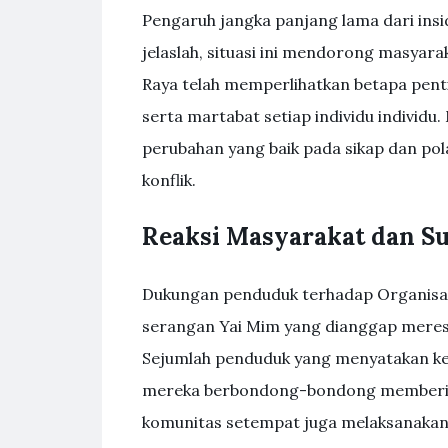
Pengaruh jangka panjang lama dari insid
jelaslah, situasi ini mendorong masyara
Raya telah memperlihatkan betapa pent
serta martabat setiap individu individu.
perubahan yang baik pada sikap dan pola
konflik.
Reaksi Masyarakat dan S
Dukungan penduduk terhadap Organisas
serangan Yai Mim yang dianggap meresah
Sejumlah penduduk yang menyatakan kek
mereka berbondong-bondong memberika
komunitas setempat juga melaksanakan