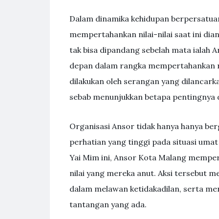
Dalam dinamika kehidupan berpersatua
mempertahankan nilai-nilai saat ini dia
tak bisa dipandang sebelah mata ialah 
depan dalam rangka mempertahankan re
dilakukan oleh serangan yang dilancarka
sebab menunjukkan betapa pentingnya 
Organisasi Ansor tidak hanya hanya ber
perhatian yang tinggi pada situasi uma
Yai Mim ini, Ansor Kota Malang memper
nilai yang mereka anut. Aksi tersebut
dalam melawan ketidakadilan, serta m
tantangan yang ada.